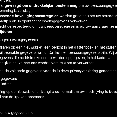
einden;
rst
gevraagd om uitdrukkelijke toestemming
om uw persoonsgegeven
emming is vereist;
assende beveiligingsmaatregelen
worden genomen om uw persoonsg
partijen die in opdracht persoonsgegevens verwerken;
echt gerespecteerd om uw
persoonsgegevens op uw aanvraag ter inz
ijderen
.
an persoonsgegevens
chrijven op een nieuwsbrief, een bericht in het gastenboek en het sturen
 wij bepaalde gegevens van u. Dat kunnen persoonsgegevens zijn. Wij b
gevens die rechtstreeks door u worden opgegeven, in het kader van de
elijk is dat ze aan ons worden verstrekt om te verwerken.
ken de volgende gegevens voor de in deze privacyverklaring genoemde
 gegevens
iladres
ving op de nieuwsbrief ontvangt u een e-mail om uw inschrijving te be
 aan de lijst van abonnees.
ren uw gegevens niet.