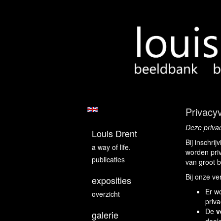
Privacyv
Deze privac
Louis Drent
Bij inschri
a way of life.
worden pri
publicaties
van groot b
Bij onze ve
exposities
Er w
overzicht
priva
De
v
galerie