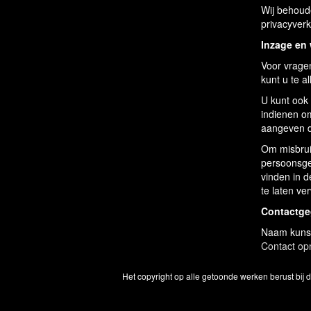
Wij behoude
privacyverk
Inzage en
Voor vragen
kunt u te a
U kunt ook 
indienen o
aangeven d
Om misbrui
persoonsge
vinden in d
te laten ve
Contactg
Naam kunst
Contact o
Het copyright op alle getoonde werken berust bij