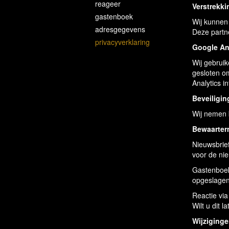
reageer
Verstrekk
gastenboek
Wij kunnen
adresgegevens
Deze partne
privacyverklaring
Google An
Wij gebrui
gesloten o
Analytics i
Beveiligin
Wij nemen 
Bewaarter
Nieuwsbrief
voor de nie
Gastenboek:
opgeslagen.
Reactie via
Wilt u dit 
Wijziginge