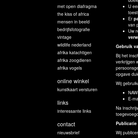
doel
met open diafragma
U ee
toest
the kiss of africa
Er
p
mensen in beeld
van 
bedrijfsfotografie
Uw r
vintage
verw
wildlife nederland
Gebruik v
afrika katachtigen
Bij het ins
afrika zoogdieren
verkrijgen
afrika vogels
persoonsge
opgave duid
online winkel
Wij gebrui
kunstkaart versturen
NAW
E-ma
links
Na inschrij
interessante links
toegevoegd
contact
Publicatie
nieuwsbrief
Wij publice