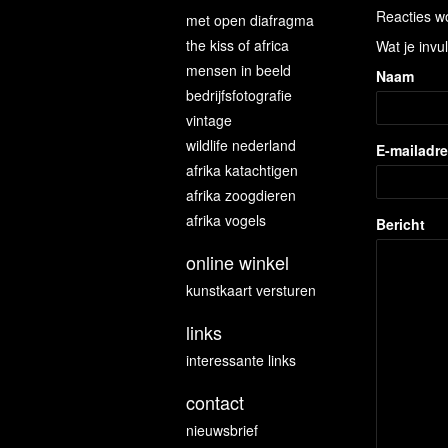
Reacties wo
met open diafragma
the kiss of africa
Wat je invu
mensen in beeld
Naam
bedrijfsfotografie
vintage
wildlife nederland
E-mailadr
afrika katachtigen
afrika zoogdieren
afrika vogels
Bericht
online winkel
kunstkaart versturen
links
interessante links
contact
nieuwsbrief