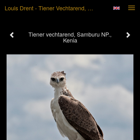
Louis Drent - Tiener Vechtarend, Samburu NP., Kenia
Tog
navi
Tiener vechtarend, Samburu NP.,
Kenia