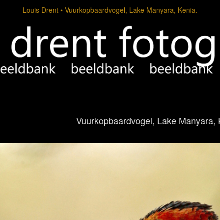
Louis Drent
Vuurkopbaardvogel, Lake Manyara, Kenia.
Vuurkopbaardvogel, Lake Manyara, 