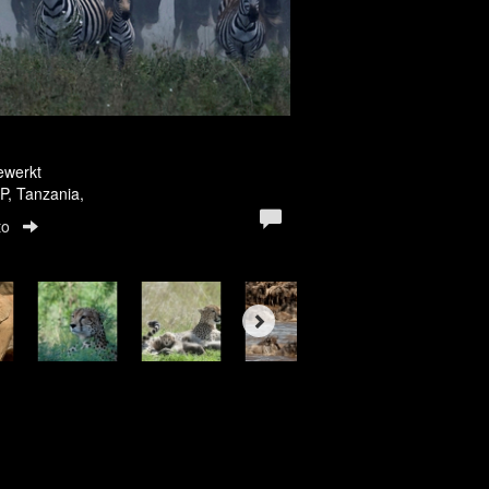
ewerkt
P, Tanzania,
to