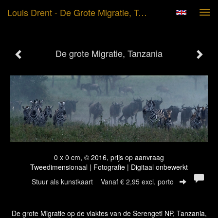
Louis Drent - De Grote Migratie, Tanzania
Tog
navi
De grote Migratie, Tanzania
0 x 0 cm, © 2016, prijs op aanvraag
Tweedimensionaal | Fotografie | Digitaal onbewerkt
Stuur als kunstkaart
Vanaf € 2,95 excl. porto
De grote Migratie op de vlaktes van de Serengeti NP, Tanzania,