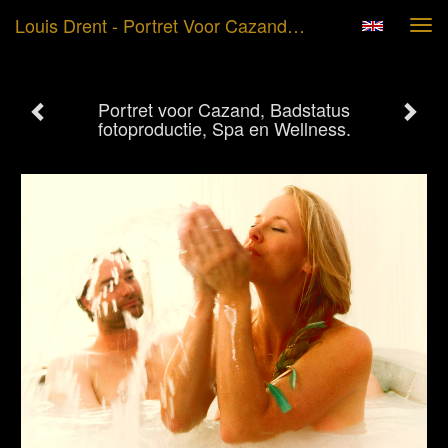
Louis Drent - Portret Voor Cazand, Badstatus Fotoproductie, Spa En Wellness.
Tog
navi
Portret voor Cazand, Badstatus
fotoproductie, Spa en Wellness.