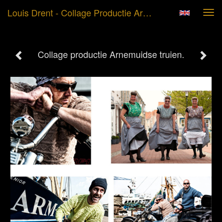
Louis Drent - Collage Productie Arnemuidse Truien.
Tog
navi
Collage productie Arnemuidse truien.