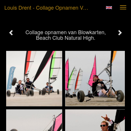
Louis Drent - Collage Opnamen Van Blowkarten, Beach Club Natural High.
Tog
navi
Collage opnamen van Blowkarten,
Beach Club Natural High.