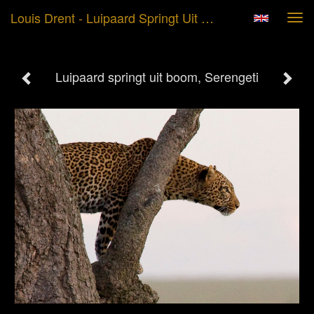
Louis Drent - Luipaard Springt Uit Boom, Serengeti
Tog
navi
Luipaard springt uit boom, Serengeti