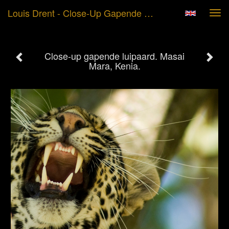
Louis Drent - Close-Up Gapende Luipaard. Masai Mara, Kenia.
Tog
navi
Close-up gapende luipaard. Masai
Mara, Kenia.